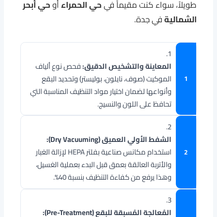
طويلاً، سواء كنت مقيماً في
حي الحمراء
أو
حي أبحر
الشمالية
في جدة.
1.
المعاينة والتشخيص الدقيق:
فحص نوع ألياف
الموكيت (صوف، نايلون، بوليستر) وتحديد البقع
وأنواعها لضمان اختيار مواد التنظيف المناسبة التي
تحافظ على اللون والنسيج.
2.
الشفط الأولي العميق (Dry Vacuuming):
استخدام مكانس صناعية بفلتر HEPA لإزالة الغبار
والأتربة العالقة بعمق قبل البدء بعملية الغسيل،
وهذا يرفع من كفاءة التنظيف بنسبة 40%.
3.
المُعالجة المُسبقة للبقع (Pre-Treatment):