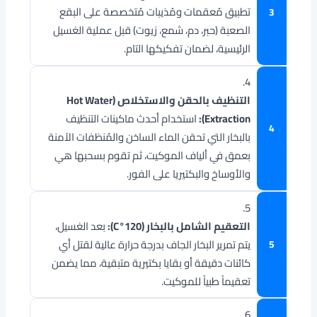
تطبيق مُعقمات ومُذيبات مُتخصصة على البقع
الصعبة (حبر، دم، شمع، زيوت) قبل عملية الغسيل
الرئيسية، لضمان تفكيكها التام.
4.
التنظيف بالحقن والاستخلاص (Hot Water
Extraction):
استخدام أحدث ماكينات التنظيف
بالبخار التي تحقن الماء الساخن والمُنظفات الآمنة
بعمق في ألياف الموكيت، ثم تقوم بسحبها هي
والأوساخ والبكتيريا على الفور.
5.
التعقيم الشامل بالبخار (120°C):
بعد الغسيل،
يتم تمرير البخار الجاف بدرجة حرارة عالية لقتل أي
كائنات دقيقة أو بقايا بكتيرية متبقية، مما يضمن
تعقيماً طبياً للموكيت.
6.