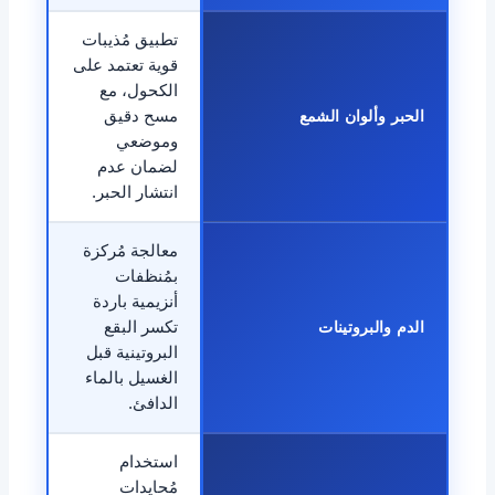
تطبيق مُذيبات
قوية تعتمد على
الكحول، مع
الحبر وألوان الشمع
مسح دقيق
وموضعي
لضمان عدم
انتشار الحبر.
معالجة مُركزة
بمُنظفات
أنزيمية باردة
الدم والبروتينات
تكسر البقع
البروتينية قبل
الغسيل بالماء
الدافئ.
استخدام
مُحايدات