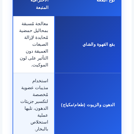
نوع البقعة
الاحترافية
المتبعة
معالجة مُسبقة
بمحاليل حمضية
مُحايدة لإزالة
بقع القهوة والشاي
الصبغات
العميقة دون
التأثير على لون
الموكيت.
استخدام
مذيبات عضوية
مُخصصة
لتكسير جزيئات
الدهون والزيوت (طعام/مكياج)
الدهون، تليها
عملية
استخلاص
بالبخار.