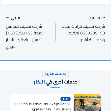
تصفّح
السابق
التالي
شركة تنظيف خزانات بجدة
شركة تنظيف مجالس
المقالات
0533299153 تعقيم
بمكة 0533299153 |
وضمان 6 أشهر
غسيل وتعقيم بالبخار
فوري
اكتشف المزيد
خدمات أخرى في
البخار
البخار
شركة تنظيف سجاد بمكة 0533299153
| غسيل بالبخار وتعقيم فوري