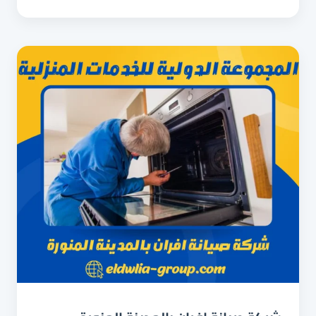
بخميس
مشيط
0533299153
تصليح
وتنظيف
بضمان