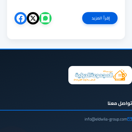
شركة
إقرأ المزيد
صيانة
افران
بجدة
0531527208
فحص
و
اصلاح
الافران
بجدة
تواصل معنا
info@eldwlia-group.com