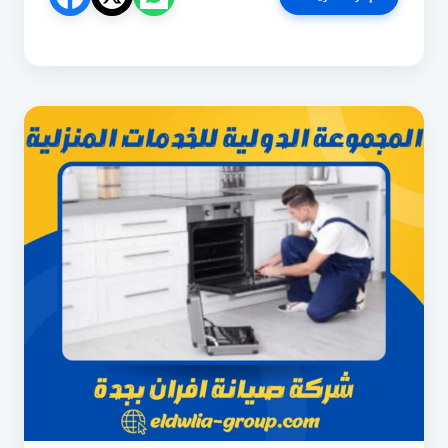
صيانة
افران
بالمدينة
المنورة
0533299153
فحص
واصلاح
افران
الغاز