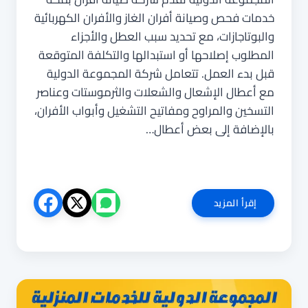
خدمات فحص وصيانة أفران الغاز والأفران الكهربائية
والبوتاجازات، مع تحديد سبب العطل والأجزاء
المطلوب إصلاحها أو استبدالها والتكلفة المتوقعة
قبل بدء العمل. تتعامل شركة المجموعة الدولية
مع أعطال الإشعال والشعلات والثرموستات وعناصر
التسخين والمراوح ومفاتيح التشغيل وأبواب الأفران،
بالإضافة إلى بعض أعطال…
شركة
إقرأ المزيد
صيانة
افران
بمكة
0533299153
|
المجموعة
الدولية