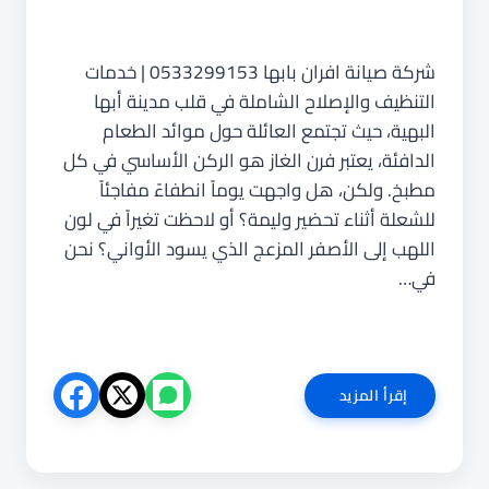
شركة صيانة افران بابها 0533299153 | خدمات
التنظيف والإصلاح الشاملة في قلب مدينة أبها
البهية، حيث تجتمع العائلة حول موائد الطعام
الدافئة، يعتبر فرن الغاز هو الركن الأساسي في كل
مطبخ. ولكن، هل واجهت يوماً انطفاءً مفاجئاً
للشعلة أثناء تحضير وليمة؟ أو لاحظت تغيراً في لون
اللهب إلى الأصفر المزعج الذي يسود الأواني؟ نحن
في…
شركة
إقرأ المزيد
صيانة
افران
بابها
0533299153