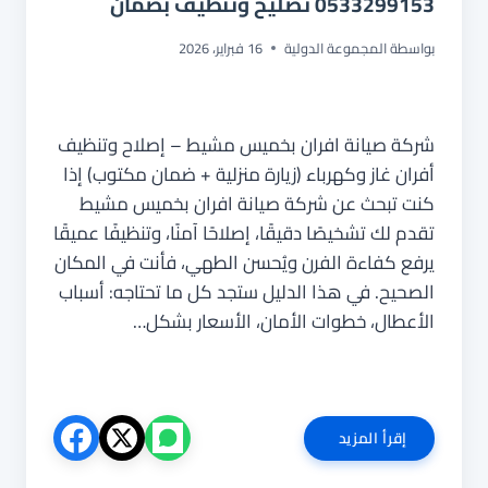
0533299153 تصليح وتنظيف بضمان
بواسطة
المجموعة الدولية
16 فبراير، 2026
شركة صيانة افران بخميس مشيط – إصلاح وتنظيف
أفران غاز وكهرباء (زيارة منزلية + ضمان مكتوب) إذا
كنت تبحث عن شركة صيانة افران بخميس مشيط
تقدم لك تشخيصًا دقيقًا، إصلاحًا آمنًا، وتنظيفًا عميقًا
يرفع كفاءة الفرن ويُحسن الطهي، فأنت في المكان
الصحيح. في هذا الدليل ستجد كل ما تحتاجه: أسباب
الأعطال، خطوات الأمان، الأسعار بشكل…
شركة
إقرأ المزيد
صيانة
افران